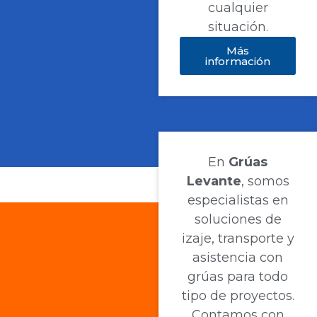
cualquier
situación.
Más
información
En
Grúas
Levante
, somos
especialistas en
soluciones de
izaje, transporte y
asistencia con
grúas para todo
tipo de proyectos.
Contamos con